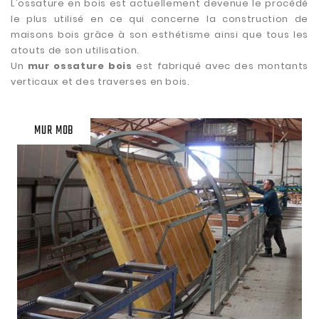
L'ossature en bois est actuellement devenue le procédé
le plus utilisé en ce qui concerne la construction de
maisons bois grâce à son esthétisme ainsi que tous les
atouts de son utilisation.
Un
mur ossature bois
est fabriqué avec des montants
verticaux et des traverses en bois.
MUR MOB