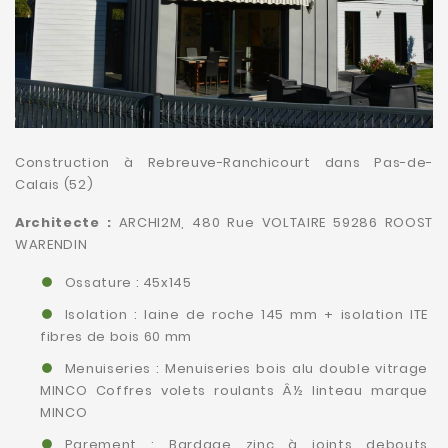
Construction à Rebreuve-Ranchicourt dans Pas-de-
Calais (52)
Architecte :
ARCHI2M, 480 Rue VOLTAIRE 59286 ROOST
WARENDIN
Ossature : 45x145
Isolation : laine de roche 145 mm + isolation ITE
fibres de bois 60 mm
Menuiseries : Menuiseries bois alu double vitrage
MINCO Coffres volets roulants Â½ linteau marque
MINCO
Parement : Bardage zinc à joints debouts